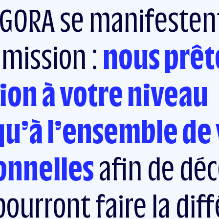
EGORA se manifestent
dmission :
nous prêt
ion à votre niveau
u’à l’ensemble de 
onnelles
afin de déc
ourront faire la dif