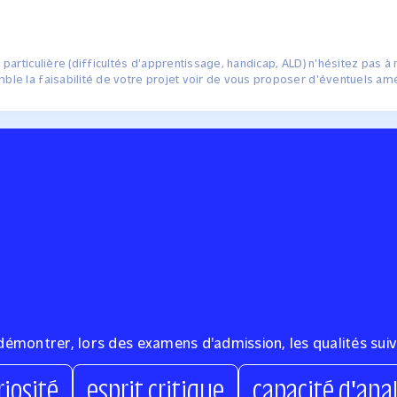
 particulière (difficultés d'apprentissage, handicap, ALD) n'hésitez pas à 
mble la faisabilité de votre projet voir de vous proposer d'éventuels 
émontrer, lors des examens d'admission, les qualités suiv
riosité
esprit critique
capacité d'ana