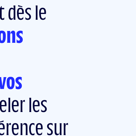
 dès le
ons
vos
eler les
férence sur