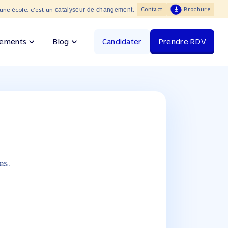
catalyseur de changement
Contact
Brochure
une école, c'est un
.
ements
Blog
Candidater
Prendre RDV
es.