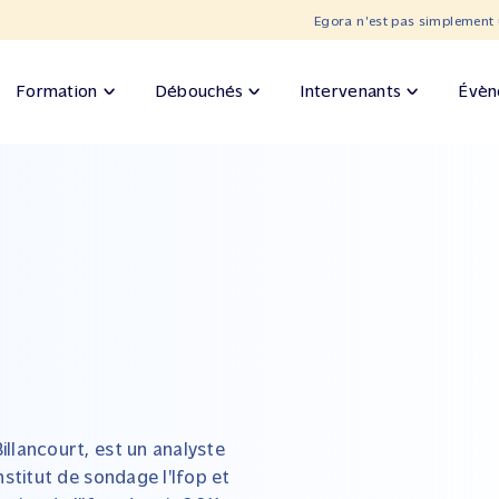
Egora n'est pas simplement 
Formation
Débouchés
Intervenants
Évèn
Billancourt, est un analyste
institut de sondage l'Ifop et