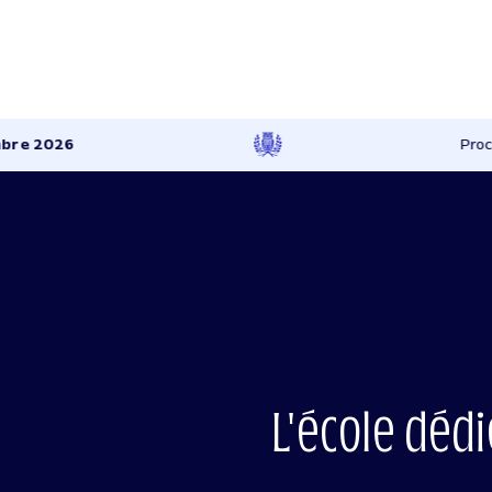
e 2026
Procha
L'école déd