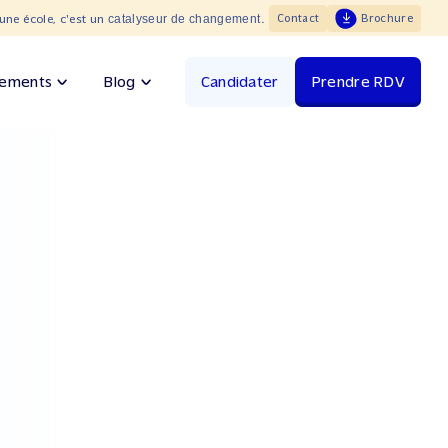
catalyseur de changement
Contact
Brochure
une école, c'est un
.
ements
Blog
Candidater
Prendre RDV